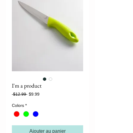
I'm a product
Prix
Prix
 $12.99 
$9.99
original
promotionnel
Colors
*
Ajouter au panier