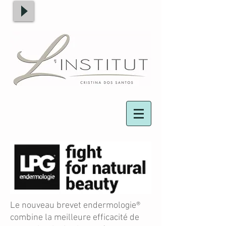
Le nouveau brevet endermologie®
combine la meilleure efficacité de